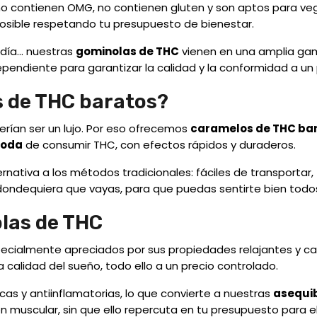
o contienen OMG, no contienen gluten y son aptos para veg
posible respetando tu presupuesto de bienestar.
ía... nuestras
gominolas de THC
vienen en una amplia gam
pendiente para garantizar la calidad y la conformidad a un 
s de THC baratos?
erían ser un lujo. Por eso ofrecemos
caramelos de THC ba
moda
de consumir THC, con efectos rápidos y duraderos.
nativa a los métodos tradicionales: fáciles de transportar, f
dondequiera que vayas, para que puedas sentirte bien todos
olas de THC
ecialmente apreciados por sus propiedades relajantes y c
la calidad del sueño, todo ello a un precio controlado.
as y antiinflamatorias, lo que convierte a nuestras
asequi
ión muscular, sin que ello repercuta en tu presupuesto para e