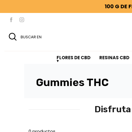
100 G DE 
BUSCAR EN
FLORES DE CBD
RESINAS CBD
Gummies THC
Disfruta
0 productos