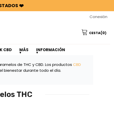
ASTADOS ❤️
Conexión
(0
CESTA
)
K CBD
MÁS
INFORMACIÓN
aramelos de THC y CBD. Los productos
CBD
l bienestar durante todo el día.
melos THC