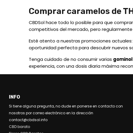
Comprar caramelos de TH
CBDSol hace todo lo posible para que compra
competitivos del mercado, pero regularmente
Esté atento a nuestras promociones actuales:
oportunidad perfecta para descubrir nuevos s
Tenga cuidado de no consumir varias
gominol
experiencia, con una dosis diaria máxima re
INFO
Si tiene alguna pregunta, no dude en ponerse en contacto con
nosotros por correo electrónico en la dirección
contact@cbdsol.info
CBD barato