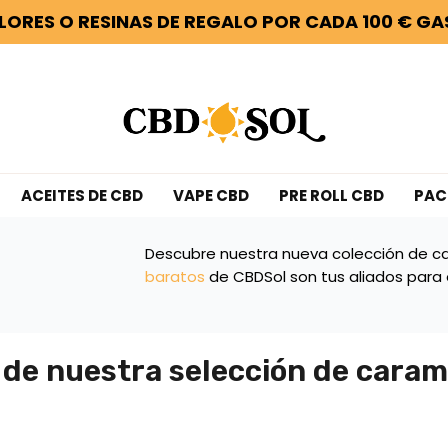
FLORES O RESINAS DE REGALO POR CADA 100 € G
ACEITES DE CBD
VAPE CBD
PRE ROLL CBD
PAC
Descubre nuestra nueva colección de c
baratos
de CBDSol son tus aliados para e
 de nuestra selección de cara