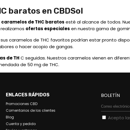
C baratos en CBDSol
r
caramelos de THC baratos
esté al alcance de todos. Nue
 realizamos
ofertas especiales
en nuestra gama de gomin
 sus caramelos de THC favoritos podrían estar pronto dispo
abores o hacer acopio de gangas.
as de TH
C seguidas. Nuestros caramelos vienen en diferen
comendada de 50 mg de THC.
ENLACES RÁPIDOS
BOLETÍN
Promociones CBD
Comentarios de los clientes
Blog
Acepto l
Cuenta y pedido