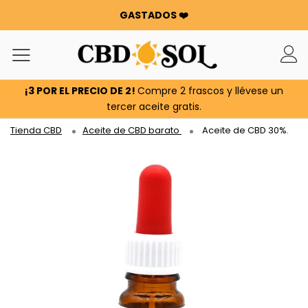
GASTADOS ❤️
WATERMELON ¡CBD A PARTIR DE 0,30 €/g 🍉!
LOS PEDIDOS SE HAN DUPLICADO ✨
100 G DE FLORES O RESINAS DE REGALO POR CADA 100 €
GASTADOS ❤️
¡3 POR EL PRECIO DE 2!
Compre 2 frascos y llévese un
WATERMELON ¡CBD A PARTIR DE 0,30 €/g 🍉!
tercer aceite gratis.
LOS PEDIDOS SE HAN DUPLICADO ✨
Tienda CBD
Aceite de CBD barato
Aceite de CBD 30%.
100 G DE FLORES O RESINAS DE REGALO POR CADA 100 €
GASTADOS ❤️