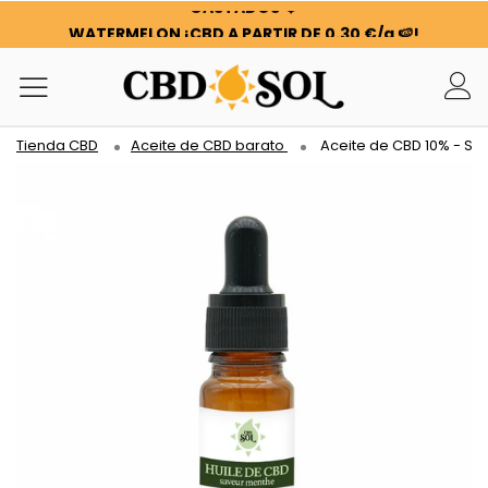
WATERMELON ¡CBD A PARTIR DE 0,30 €/g 🍉!
LOS PEDIDOS SE HAN DUPLICADO ✨
100 G DE FLORES O RESINAS DE REGALO POR CADA 100 €
GASTADOS ❤️
WATERMELON ¡CBD A PARTIR DE 0,30 €/g 🍉!
Tienda CBD
Aceite de CBD barato
Aceite de CBD 10% - Sa
LOS PEDIDOS SE HAN DUPLICADO ✨
100 G DE FLORES O RESINAS DE REGALO POR CADA 100 €
GASTADOS ❤️