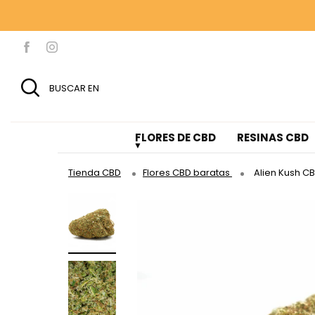
100 G DE 
100 G DE 
BUSCAR EN
FLORES DE CBD
RESINAS CBD
Tienda CBD
Flores CBD baratas
Alien Kush C