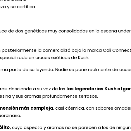
za y se certifica
el cruce de dos genéticas muy consolidadas en la escena unde
ien posteriormente la comercializó bajo la marca Cali Connec
especializada en cruces exóticos de Kush.
a parte de su leyenda. Nadie se pone realmente de acuerdo,
res, desciende a su vez de las
las legendarias Kush afga
 resina y sus aromas profundamente terrosos.
mensión más compleja
, casi cósmica, con sabores amader
ordinario.
ólito
,
cuyo aspecto y aromas no se parecen a los de ninguna