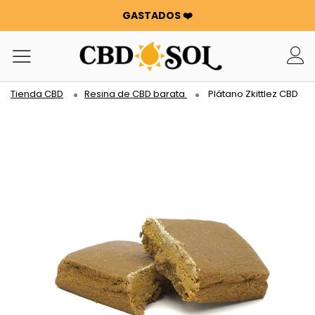
GASTADOS ❤️
WATERMELON ¡CBD A PARTIR DE 0,30 €/g 🍉!
LOS PEDIDOS SE HAN DUPLICADO ✨
100 G DE FLORES O RESINAS DE REGALO POR CADA 100 €
GASTADOS ❤️
Tienda CBD
Resina de CBD barata
Plátano Zkittlez CBD
WATERMELON ¡CBD A PARTIR DE 0,30 €/g 🍉!
LOS PEDIDOS SE HAN DUPLICADO ✨
100 G DE FLORES O RESINAS DE REGALO POR CADA 100 €
GASTADOS ❤️