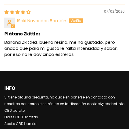
07/02/2026
Iñaki Navaridas Bombín
Plátano Zkittlez
Banana Zkittlez, buena resina, me ha gustado, pero
añado que para mi gusto le falta intensidad y sabor,
por eso no le doy cinco estrellas.
INFO
Si tiene alguna pregunta, no dude en ponerse en contacto con
nosotros por correo electrónico en la dirección contact@cbdsol.info
CBD barato
Flores CBD Baratas
Aceite CBD barato