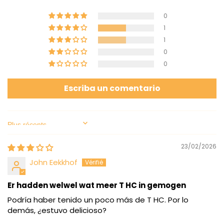
0
1
1
0
0
Escriba un comentario
Sort by
23/02/2026
John Eekkhof
Er hadden welwel wat meer T HC in gemogen
Podría haber tenido un poco más de T HC. Por lo
demás, ¿estuvo delicioso?