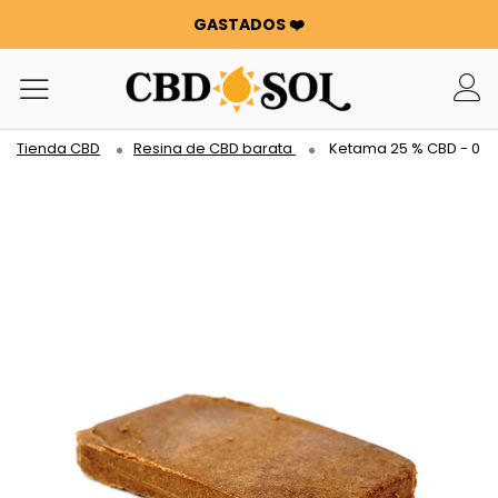
GASTADOS ❤️
WATERMELON ¡CBD A PARTIR DE 0,30 €/g 🍉!
LOS PEDIDOS SE HAN DUPLICADO ✨
100 G DE FLORES O RESINAS DE REGALO POR CADA 100 €
GASTADOS ❤️
Tienda CBD
Resina de CBD barata
Ketama 25 % CBD - 0 %
WATERMELON ¡CBD A PARTIR DE 0,30 €/g 🍉!
LOS PEDIDOS SE HAN DUPLICADO ✨
100 G DE FLORES O RESINAS DE REGALO POR CADA 100 €
GASTADOS ❤️