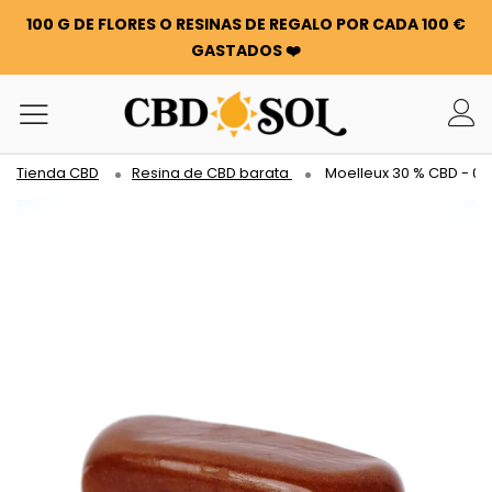
100 G DE FLORES O RESINAS DE REGALO POR CADA 100 €
GASTADOS ❤️
Tienda CBD
Resina de CBD barata
Moelleux 30 % CBD - 0 